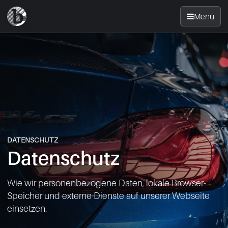
Menü
Startseite
Nachrüsten
News
DATENSCHUTZ
FAQ
Datenschutz
Standorte
Wie wir personenbezogene Daten, lokale Browser-
Speicher und externe Dienste auf unserer Webseite
Kontakt
einsetzen.