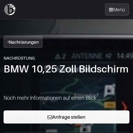
Menü
Startseite
Nachrüstungen
Nachrüsten
NACHRÜSTUNG
BMW 10,25 Zoll Bildschirm
News
FAQ
Noch mehr Informationen auf einen Blick ...
Standorte
Anfrage stellen
Kontakt