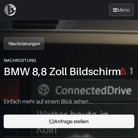
Menü
Startseite
Nachrüstungen
Nachrüsten
NACHRÜSTUNG
BMW 8,8 Zoll Bildschirm
News
FAQ
Einfach mehr auf einem Blick sehen ...
Standorte
Anfrage stellen
Kontakt