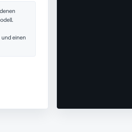
edenen 
dell.

 und einen 