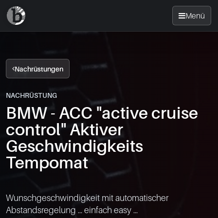
Menü
Startseite
Nachrüstungen
Nachrüsten
NACHRÜSTUNG
BMW - ACC "active cruise
News
control" Aktiver
FAQ
Geschwindigkeits
Tempomat
Standorte
Kontakt
Wunschgeschwindigkeit mit automatischer 
Abstandsregelung ... einfach easy ...