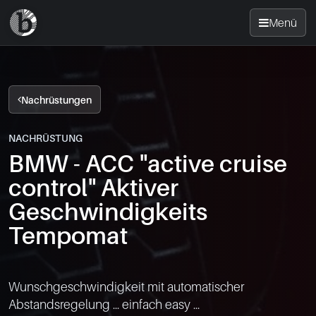
Menü
Startseite
Nachrüstungen
Nachrüsten
NACHRÜSTUNG
BMW - ACC "active cruise
News
control" Aktiver
FAQ
Geschwindigkeits
Tempomat
Standorte
Kontakt
Wunschgeschwindigkeit mit automatischer 
Abstandsregelung ... einfach easy ...