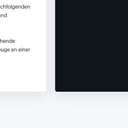
chfolgenden 
nd 
ehende 
uge an einer 