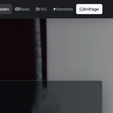
üsten
News
FAQ
Standorte
Anfrage