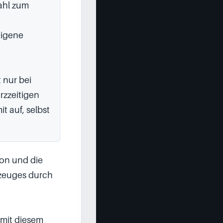
hl zum 
igene 
nur bei 
rzzeitigen 
 auf, selbst 
on und die 
zeuges durch 
mit diesem 