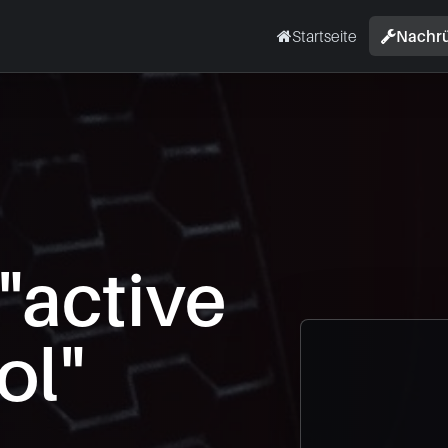
Startseite
Nachr
"active
ol"