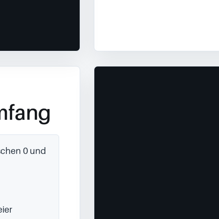
mfang
chen 0 und 
ier 