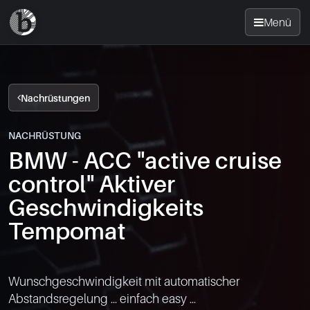
Menü
Startseite
Nachrüstungen
Nachrüsten
NACHRÜSTUNG
BMW - ACC "active cruise
News
control" Aktiver
FAQ
Geschwindigkeits
Tempomat
Standorte
Kontakt
Wunschgeschwindigkeit mit automatischer 
Abstandsregelung ... einfach easy ...