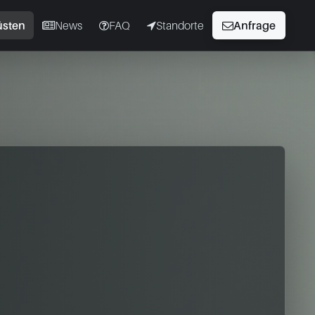
üsten
News
FAQ
Standorte
Anfrage