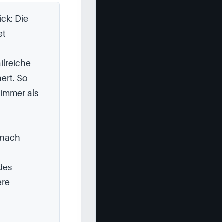
ck: Die 
t 
lreiche 
rt. So 
mmer als 
 nach 
es 
re 