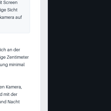
t Screen 
ge Sicht 
kamera auf 
ch an der 
ige Zentimeter 
ung minimal 
en Kamera, 
 mit der 
nd Nacht 