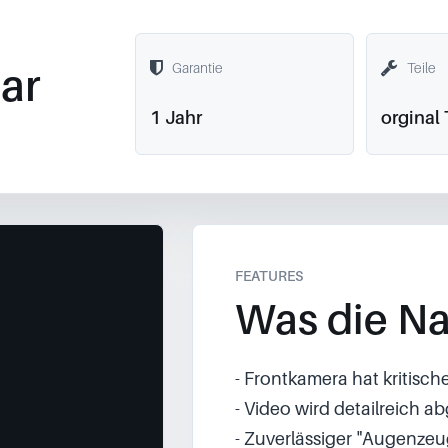
ar
Garantie
Teile
1 Jahr
orginal 
FEATURES
Was die Na
- Frontkamera hat kritisch
- Video wird detailreich a
- Zuverlässiger "Augenze