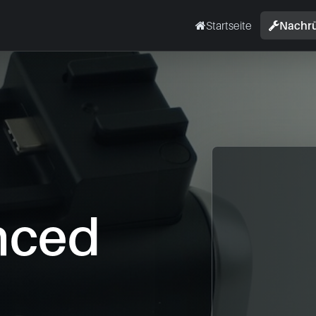
Startseite
Nachr
nced