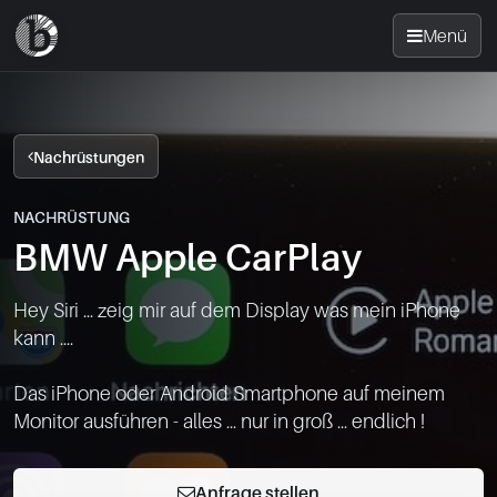
Menü
Startseite
Nachrüstungen
Nachrüsten
NACHRÜSTUNG
BMW Apple CarPlay
News
Hey Siri ... zeig mir auf dem Display was mein iPhone 
FAQ
kann ....

Standorte
Das iPhone oder Android Smartphone auf meinem 
Kontakt
Anfrage stellen