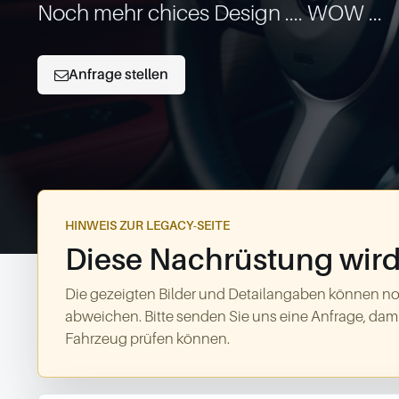
Noch mehr chices Design .... WOW ...
Anfrage stellen
HINWEIS ZUR LEGACY-SEITE
Diese Nachrüstung wird 
Die gezeigten Bilder und Detailangaben können no
abweichen. Bitte senden Sie uns eine Anfrage, dami
Fahrzeug prüfen können.