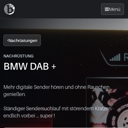
Menü
Startseite
Nachrüstungen
Nachrüsten
NACHRÜSTUNG
BMW DAB +
News
FAQ
Mehr digitale Sender hören und ohne Rauschen 
genießen.

Standorte
Ständiger Sendersuchlauf mit störendem Kratzen - 
Kontakt