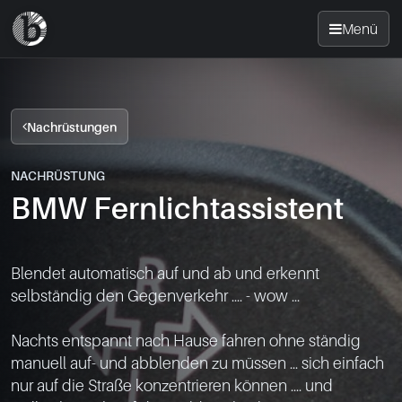
Menü
Startseite
Nachrüstungen
Nachrüsten
NACHRÜSTUNG
BMW Fernlichtassistent
News
FAQ
Blendet automatisch auf und ab und erkennt 
selbständig den Gegenverkehr .... - wow ...

Standorte
Nachts entspannt nach Hause fahren ohne ständig 
Kontakt
manuell auf- und abblenden zu müssen ... sich einfach 
nur auf die Straße konzentrieren können .... und 