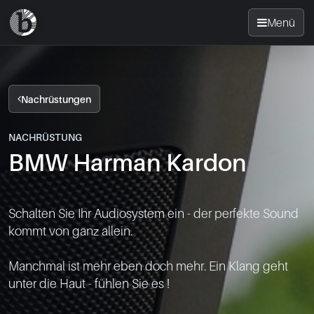
Menü
Startseite
Nachrüstungen
Nachrüsten
NACHRÜSTUNG
BMW Harman Kardon
News
FAQ
Schalten Sie Ihr Audiosystem ein - der perfekte Sound 
kommt von ganz allein.

Standorte
Manchmal ist mehr eben doch mehr. Ein Klang geht 
Kontakt
unter die Haut - fühlen Sie es !
