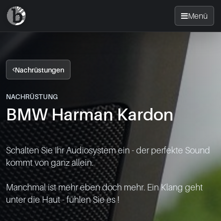
Menü
Startseite
Nachrüstungen
Nachrüsten
NACHRÜSTUNG
BMW Harman Kardon
News
FAQ
Schalten Sie Ihr Audiosystem ein - der perfekte Sound 
kommt von ganz allein.

Standorte
Manchmal ist mehr eben doch mehr. Ein Klang geht 
Kontakt
unter die Haut - fühlen Sie es !
