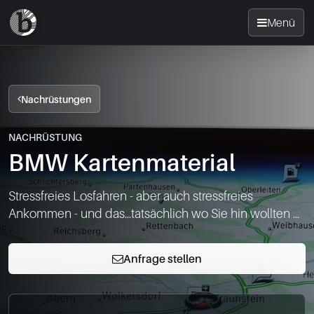
Menü
Startseite
Nachrüstungen
Nachrüsten
NACHRÜSTUNG
BMW Kartenmaterial
News
Stressfreies Losfahren - aber auch stressfreies 
FAQ
Ankommen - und das...tatsächlich wo Sie hin wollten ...
Standorte
Anfrage stellen
Kontakt