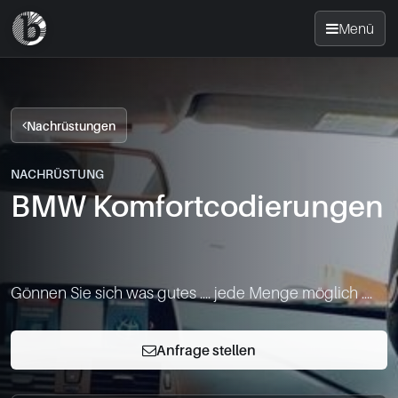
Menü
Startseite
Nachrüstungen
Nachrüsten
NACHRÜSTUNG
BMW Komfortcodierungen
News
FAQ
Gönnen Sie sich was gutes .... jede Menge möglich ....
Standorte
Anfrage stellen
Kontakt