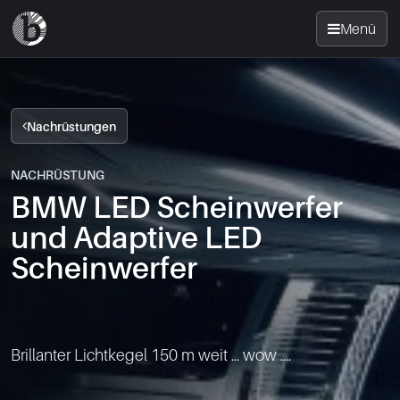
Menü
Startseite
Nachrüstungen
Nachrüsten
NACHRÜSTUNG
BMW LED Scheinwerfer
News
und Adaptive LED
FAQ
Scheinwerfer
Standorte
Brillanter Lichtkegel 150 m weit ... wow ....

Kontakt