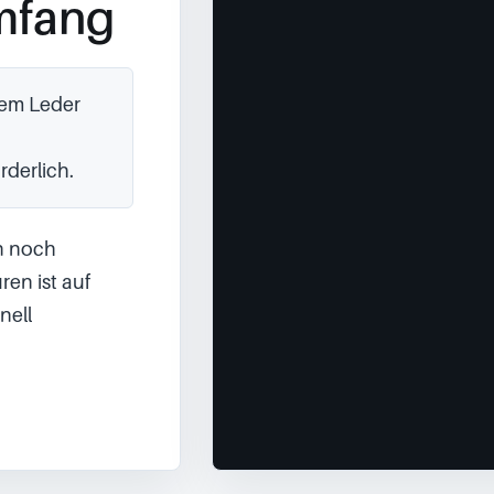
mfang
dem Leder 
rderlich.
 noch 
en ist auf 
ell 