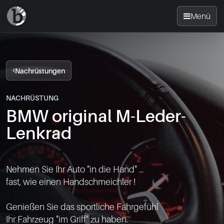
Menü
Startseite
Nachrüstungen
Nachrüsten
NACHRÜSTUNG
BMW original M-Leder-
News
Lenkrad
FAQ
Nehmen Sie Ihr Auto "in die Hand" ...

Standorte
fast, wie einen Handschmeichler !

Kontakt
Genießen Sie das sportliche Fahrgefühl

Ihr Fahrzeug "im Griff" zu haben.
