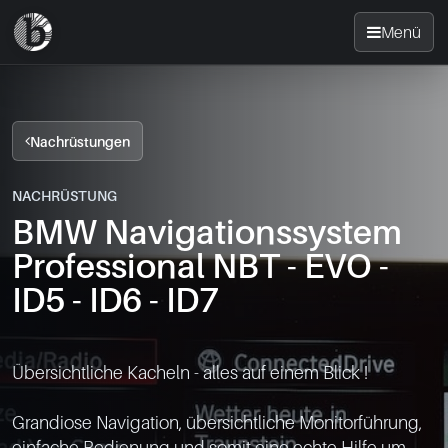
Menü
Startseite
Nachrüstungen
Nachrüsten
NACHRÜSTUNG
BMW Navigationssystem
News
Professional NBT - EVO -
FAQ
ID5 - ID6 - ID7
Standorte
Übersichtliche Kacheln - alles auf einem Blick !

Kontakt
Grandiose Navigation, übersichtliche Monitorführung, 
einfache Bedienung und somit eine echte Hilfe um 