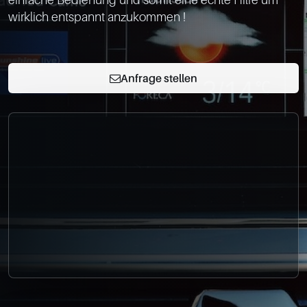
0049-861-900290
wirklich entspannt anzukommen !

info@bimmer-manufaktur.de
Anfrage stellen