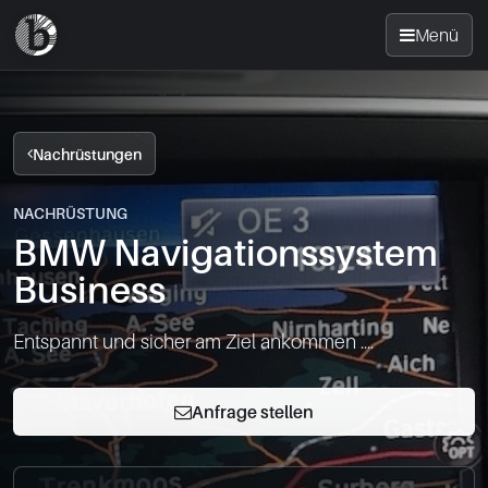
Menü
Startseite
Nachrüstungen
Nachrüsten
NACHRÜSTUNG
BMW Navigationssystem
News
Business
FAQ
Entspannt und sicher am Ziel ankommen ....
Standorte
Anfrage stellen
Kontakt