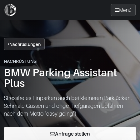
Menü
Startseite
Nachrüstungen
Nachrüsten
NACHRÜSTUNG
BMW Parking Assistant
News
Plus
FAQ
Stressfreies Einparken auch bei kleineren Parklücken.

Schmale Gassen und enge Tiefgaragen befahren

Standorte
nach dem Motto "easy going"!
Kontakt
Anfrage stellen