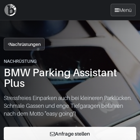
Menü
Startseite
Nachrüstungen
Nachrüsten
NACHRÜSTUNG
BMW Parking Assistant
News
Plus
FAQ
Stressfreies Einparken auch bei kleineren Parklücken.

Schmale Gassen und enge Tiefgaragen befahren

Standorte
nach dem Motto "easy going"!
Kontakt
Anfrage stellen