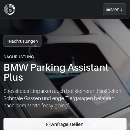
Menü
Startseite
Nachrüstungen
Nachrüsten
NACHRÜSTUNG
BMW Parking Assistant
News
Plus
FAQ
Stressfreies Einparken auch bei kleineren Parklücken.

Schmale Gassen und enge Tiefgaragen befahren

Standorte
nach dem Motto "easy going"!
Kontakt
Anfrage stellen