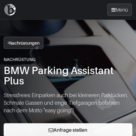
Menü
Startseite
Nachrüstungen
Nachrüsten
NACHRÜSTUNG
BMW Parking Assistant
News
Plus
FAQ
Stressfreies Einparken auch bei kleineren Parklücken.

Schmale Gassen und enge Tiefgaragen befahren

Standorte
nach dem Motto "easy going"!
Kontakt
Anfrage stellen