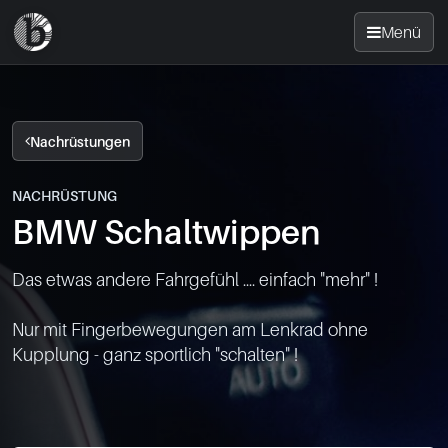
Menü
Startseite
Nachrüstungen
Nachrüsten
NACHRÜSTUNG
BMW Schaltwippen
News
Das etwas andere Fahrgefühl .... einfach "mehr" !

FAQ
Nur mit Fingerbewegungen am Lenkrad ohne 
Standorte
Kupplung - ganz sportlich "schalten" !

Kontakt