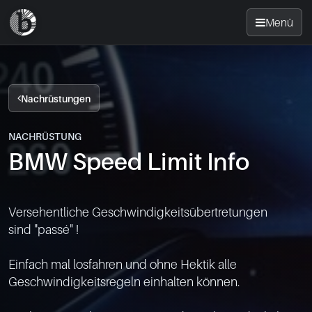
Menü
Startseite
Nachrüstungen
Nachrüsten
NACHRÜSTUNG
BMW Speed Limit Info
News
FAQ
Versehentliche Geschwindigkeitsübertretungen

sind "passé" !

Standorte
Einfach mal losfahren und ohne Hektik alle 
Kontakt
Geschwindigkeitsregeln einhalten können.
