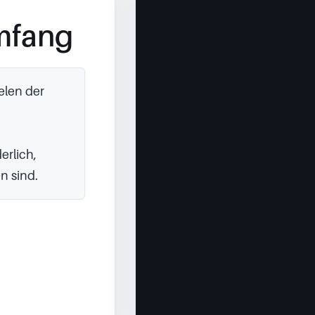
mfang
len der 
rlich, 
n sind.