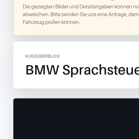
Die gezeigten Bilder und Detailangaben können no
abweichen. Bitte senden Sie uns eine Anfrage, dami
Fahrzeug prüfen können.
KURZÜBERBLICK
BMW Sprachsteu