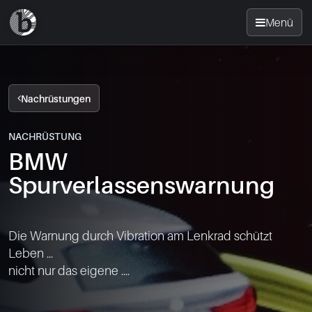
Menü
Startseite
Nachrüstungen
Nachrüsten
NACHRÜSTUNG
BMW
News
Spurverlassenswarnung
FAQ
Die Warnung durch Vibration am Lenkrad schützt 
Standorte
Leben ...

nicht nur das eigene ....

Kontakt