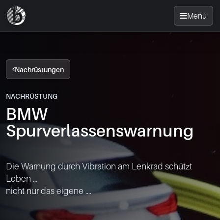
Menü
Startseite
Nachrüstungen
Nachrüsten
NACHRÜSTUNG
BMW
News
Spurverlassenswarnung
FAQ
Die Warnung durch Vibration am Lenkrad schützt 
Standorte
Leben ...

nicht nur das eigene ....

Kontakt