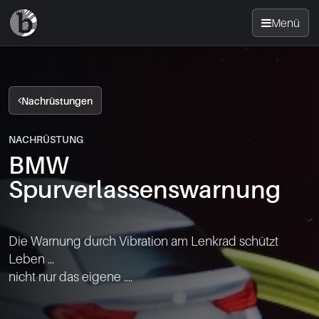
Menü
Startseite
Nachrüstungen
Nachrüsten
NACHRÜSTUNG
BMW
News
Spurverlassenswarnung
FAQ
Die Warnung durch Vibration am Lenkrad schützt 
Standorte
Leben ...

nicht nur das eigene ....

Kontakt