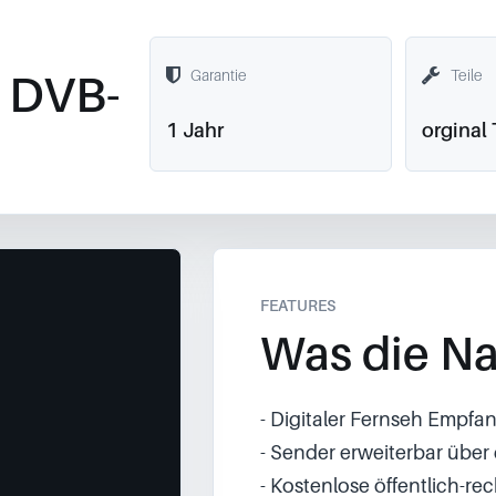
 DVB-
Garantie
Teile
1 Jahr
orginal 
FEATURES
Was die Na
- Digitaler Fernseh Empfa
- Sender erweiterbar über
- Kostenlose öffentlich-re