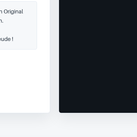
 Original 
.

eude !