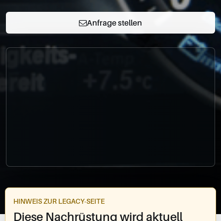
0049-861-900290
info@bimmer-manufaktur.de
Anfrage stellen
HINWEIS ZUR LEGACY-SEITE
Diese Nachrüstung wird aktuell