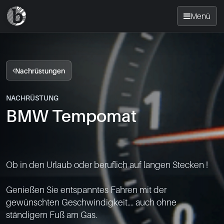
Menü
Startseite
Nachrüstungen
Nachrüsten
NACHRÜSTUNG
BMW Tempomat
News
FAQ
Ob in den Urlaub oder beruflich auf langen Stecken !

Standorte
Genießen Sie entspanntes Fahren mit der 
Kontakt
gewünschten Geschwindigkeit.... auch ohne 
ständigem Fuß am Gas.