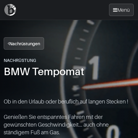
Menü
Startseite
Nachrüstungen
Nachrüsten
NACHRÜSTUNG
BMW Tempomat
News
FAQ
Ob in den Urlaub oder beruflich auf langen Stecken !

Standorte
Genießen Sie entspanntes Fahren mit der 
Kontakt
gewünschten Geschwindigkeit.... auch ohne 
ständigem Fuß am Gas.