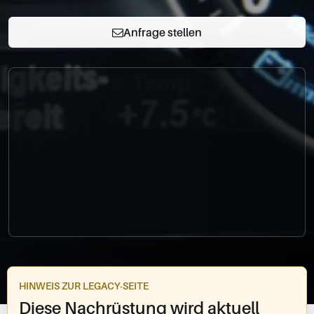
0049-861-900290
info@bimmer-manufaktur.de
Anfrage stellen
HINWEIS ZUR LEGACY-SEITE
Diese Nachrüstung wird aktuell