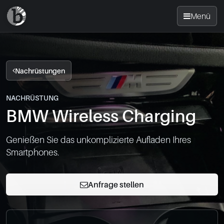
Menü
Startseite
Nachrüstungen
Nachrüsten
NACHRÜSTUNG
BMW Wireless Charging
News
Genießen Sie das unkomplizierte Aufladen Ihres 
FAQ
Smartphones.
Standorte
Anfrage stellen
Kontakt