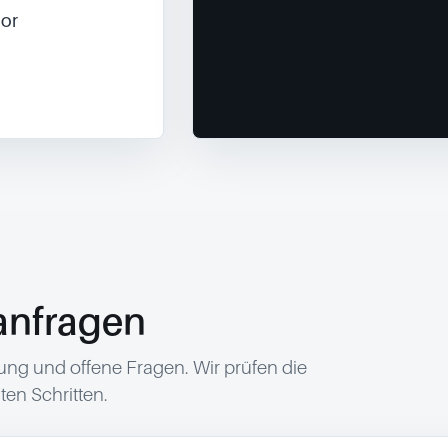
or 
anfragen
g und offene Fragen. Wir prüfen die
en Schritten.