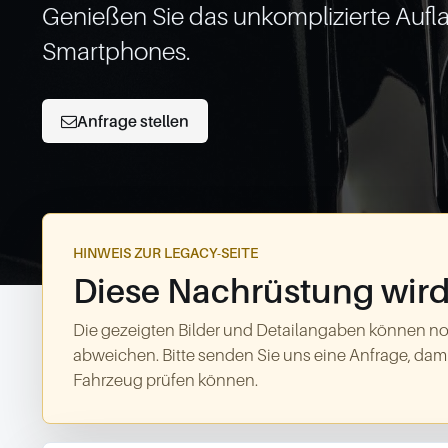
Genießen Sie das unkomplizierte Aufla
Smartphones.
Anfrage stellen
HINWEIS ZUR LEGACY-SEITE
Diese Nachrüstung wird 
Die gezeigten Bilder und Detailangaben können no
abweichen. Bitte senden Sie uns eine Anfrage, dami
Fahrzeug prüfen können.