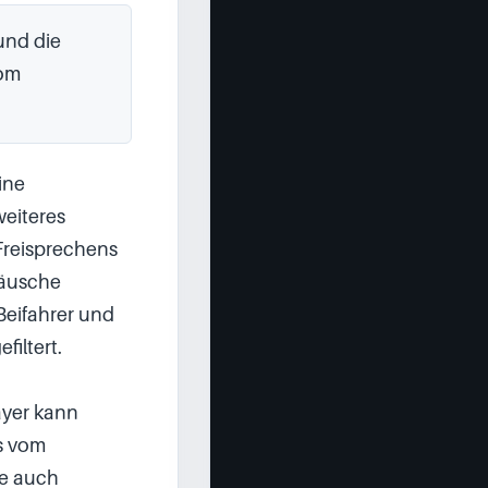
und die 
om 
ne 
iteres 
Freisprechens 
äusche 
eifahrer und 
iltert.

yer kann 
 vom 
e auch 