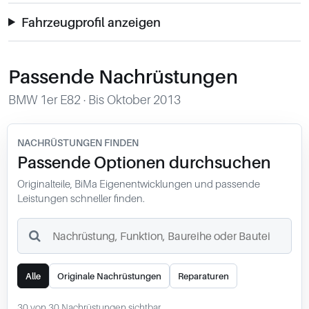
0049-861-900290
info@bimmer-manufaktur.de
Fahrzeugprofil anzeigen
Passende Nachrüstungen
BMW 1er E82 · Bis Oktober 2013
NACHRÜSTUNGEN FINDEN
Passende Optionen durchsuchen
Originalteile, BiMa Eigenentwicklungen und passende
Leistungen schneller finden.
Suchbegriff
Alle
Originale Nachrüstungen
Reparaturen
30 von 30 Nachrüstungen sichtbar