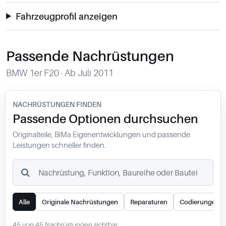
0049-861-900290
info@bimmer-manufaktur.de
Fahrzeugprofil anzeigen
Passende Nachrüstungen
BMW 1er F20 · Ab Juli 2011
NACHRÜSTUNGEN FINDEN
Passende Optionen durchsuchen
Originalteile, BiMa Eigenentwicklungen und passende
Leistungen schneller finden.
Suchbegriff
Alle
Originale Nachrüstungen
Reparaturen
Codierungen
45 von 45 Nachrüstungen sichtbar