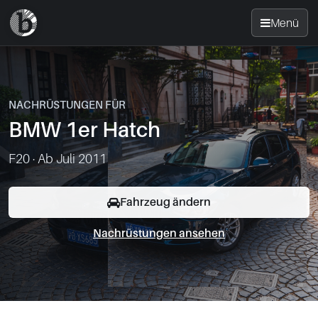
Menü
Startseite
NACHRÜSTUNGEN FÜR
Nachrüsten
BMW 1er Hatch
News
F20 · Ab Juli 2011
FAQ
Fahrzeug ändern
Nachrüstungen ansehen
Standorte
Kontakt