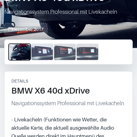
0049-861-900290
info@bimmer-manufaktur.de
Navigationssystem Professional mit Livekacheln
Dezember 2017
1 / 4
DETAILS
BMW X6 40d xDrive
Navigationssystem Professional mit Livekacheln
- Livekacheln (Funktionen wie Wetter, die 
aktuelle Karte, die aktuell ausgewählte Audio 
Quelle werden direkt im Hauptmenü des 