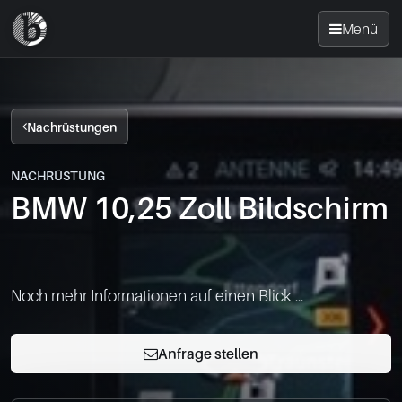
Menü
Startseite
Nachrüstungen
Nachrüsten
NACHRÜSTUNG
BMW 10,25 Zoll Bildschirm
News
FAQ
Noch mehr Informationen auf einen Blick ...
Standorte
Anfrage stellen
Kontakt