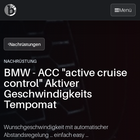
Menü
Startseite
Nachrüstungen
Nachrüsten
NACHRÜSTUNG
BMW - ACC "active cruise
News
control" Aktiver
FAQ
Geschwindigkeits
Tempomat
Standorte
Kontakt
Wunschgeschwindigkeit mit automatischer 
Abstandsregelung ... einfach easy ...