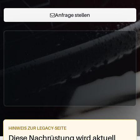
0049-861-900290
info@bimmer-manufaktur.de
Anfrage stellen
HINWEIS ZUR LEGACY-SEITE
Diese Nachrüstung wird aktuell