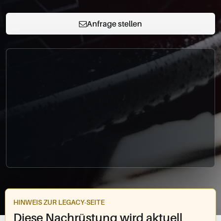
0049-861-900290
info@bimmer-manufaktur.de
Anfrage stellen
HINWEIS ZUR LEGACY-SEITE
Diese Nachrüstung wird aktuell