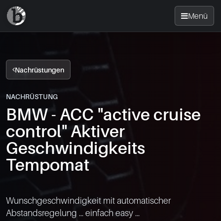
Menü
Startseite
Nachrüstungen
Nachrüsten
NACHRÜSTUNG
BMW - ACC "active cruise
News
control" Aktiver
FAQ
Geschwindigkeits
Tempomat
Standorte
Kontakt
Wunschgeschwindigkeit mit automatischer 
Abstandsregelung ... einfach easy ...