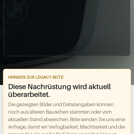
0049-861-900290
info@bimmer-manufaktur.de
HINWEIS ZUR LEGACY-SEITE
Diese Nachrüstung wird aktuell
überarbeitet.
Die gezeigten Bilder und Detailangaben können
noch aus älteren Baureihen stammen oder vom
aktuellen Stand abweichen. Bitte senden Sie uns eine
Anfrage, damit wir Verfügbarkeit, Machbarkeit und die