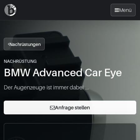
Menü
Startseite
Nachrüstungen
Nachrüsten
NACHRÜSTUNG
BMW Advanced Car Eye
News
Der Augenzeuge ist immer dabei ....
FAQ
Standorte
Anfrage stellen
Kontakt