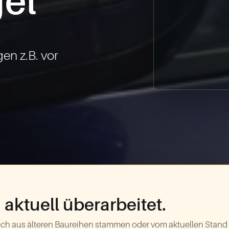
el
n z.B. vor 
aktuell überarbeitet.
ch aus älteren Baureihen stammen oder vom aktuellen Stand