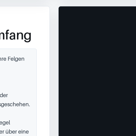
mfang
re Felgen 
der 
sgeschehen.

gel 
r über eine 