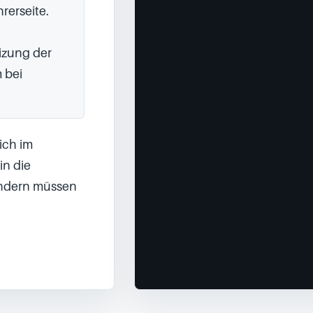
erseite.

zung der 
 bei 
ch im 
n die 
ndern müssen 