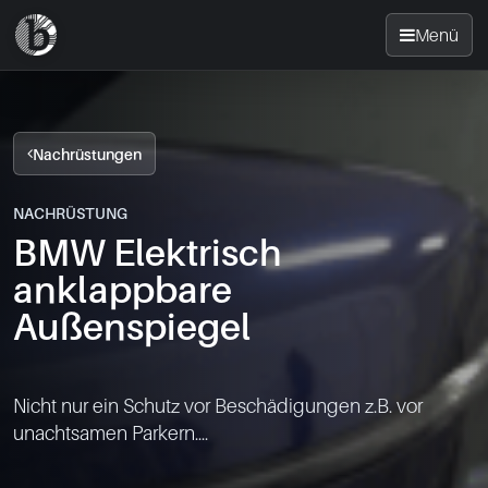
Menü
Startseite
Nachrüstungen
Nachrüsten
NACHRÜSTUNG
BMW Elektrisch
News
anklappbare
FAQ
Außenspiegel
Standorte
Nicht nur ein Schutz vor Beschädigungen z.B. vor 
unachtsamen Parkern....

Kontakt