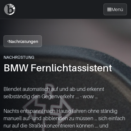
Menü
Startseite
Nachrüstungen
Nachrüsten
NACHRÜSTUNG
BMW Fernlichtassistent
News
FAQ
Blendet automatisch auf und ab und erkennt 
selbständig den Gegenverkehr .... - wow ...

Standorte
Nachts entspannt nach Hause fahren ohne ständig 
Kontakt
manuell auf- und abblenden zu müssen ... sich einfach 
nur auf die Straße konzentrieren können .... und 