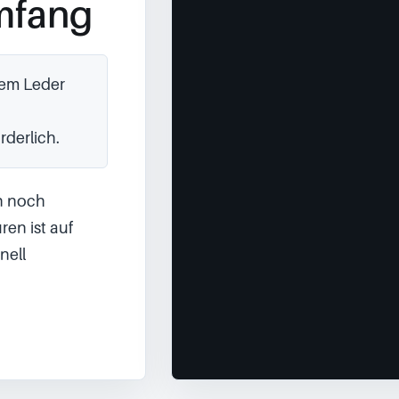
mfang
dem Leder 
rderlich.
 noch 
en ist auf 
ell 