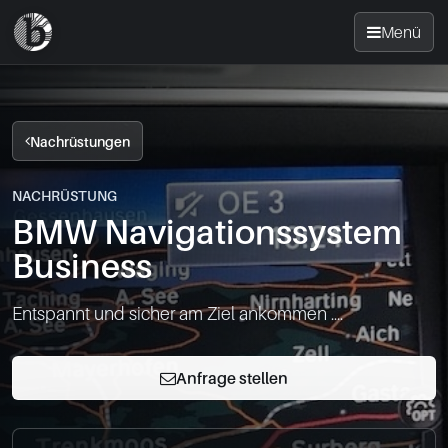
Menü
Startseite
Nachrüstungen
Nachrüsten
NACHRÜSTUNG
BMW Navigationssystem
News
Business
FAQ
Entspannt und sicher am Ziel ankommen ....
Standorte
Anfrage stellen
Kontakt