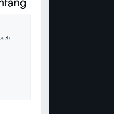
mfang
ouch 