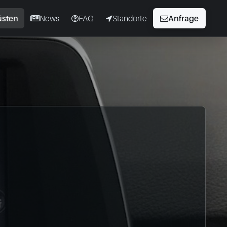
üsten
News
FAQ
Standorte
Anfrage